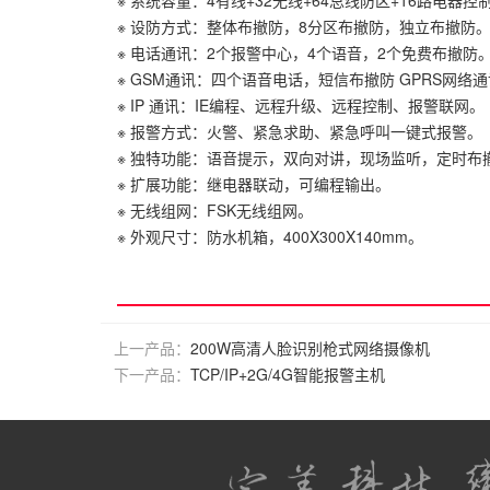
※ 系统容量：4有线+32无线+64总线防区+16路电器控
※ 设防方式：整体布撤防，8分区布撤防，独立布撤防
※ 电话通讯：2个报警中心，4个语音，2个免费布撤防
※ GSM通讯：四个语音电话，短信布撤防 GPRS网络
※ IP 通讯：IE编程、远程升级、远程控制、报警联网。
※ 报警方式：火警、紧急求助、紧急呼叫一键式报警。
※ 独特功能：语音提示，双向对讲，现场监听，定时布
※ 扩展功能：继电器联动，可编程输出。
※ 无线组网：FSK无线组网。
※ 外观尺寸：防水机箱，400X300X140mm。
上一产品：
200W高清人脸识别枪式网络摄像机
下一产品：
TCP/IP+2G/4G智能报警主机