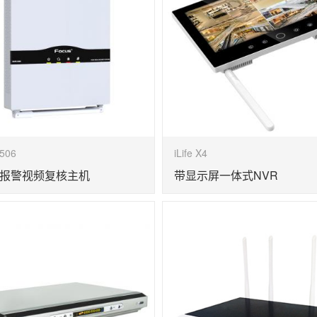
506
iLife X4
报警视频复核主机
带显示屏一体式NVR