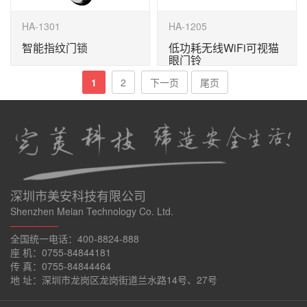
HA-1301
HA-1205
智能指纹门锁
低功耗无线WiFi可视猫
眼门铃
1
2
下一页
尾页
深圳市美安科技有限公司
Shenzhen Meian Technology Co. Ltd.
—————
全国统一电话：400-8824-888
座 机：0755-84844181
传 真：0755-84844464
地 址：深圳市龙岗区龙岗街道兰水路14号、27号