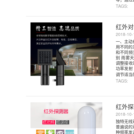
TAGS:
红外对
2018-10
一、主动
用不同的
和不同频
别 雨雾
调整接收
功率发射
调节适当的
TAGS:
红外探
2018-10
独特无线
普遍说的
种频率发