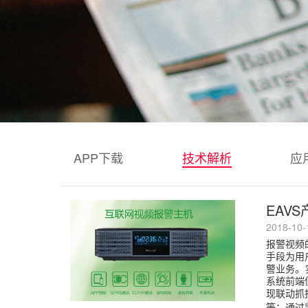
APP下载
技术解析
应
EAV
2018-10
报警视频
手段为用
警业务。
系统前端
现联动抓
等；通过