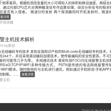
个频率差异。根据检测改变量的大小可得知人的体积和移动速度，再结合
，通过内部CPU芯片对两种触发信号作运算处理，综合分析信号的相关
区是否有入侵者。 微波分时发射 两个探测器同时开机发射时，微波
查看详情
外探测器
警主机技术解析
-19 by原创
-code无线编码专利技术 具有自我知识产权的Multi-code无线编码专利技术
到244个，并且采用滚动编码加密技术，使传输编码的安全性更高，不可
解的可能性几乎为零。 多网通讯技术 美安科技FOCUS无线报警主机创
GPRS\4G\TCP/IP\WIFI多种传输方式， PSTN是传统的电话网络报警
4G\WIFI模块，随时随地的与主机进行通讯，例如通过手机短信\手机AP
制等。…...
查看详情
警主机