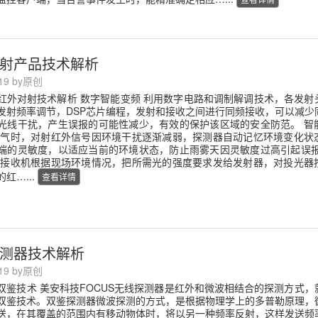
射产品技术解析
-19 by原创
红外对射技术解析 数字智能变频 利用数字电路和调制解调技术，各发射
发射频率调节，DSP芯片编程，发射和接收之间进行同频接收，可以减少
光线干扰，产生误报的可能性减少，有效的保护该区域的安全防范。 智
天气时，对射红外信号因环境干扰逐渐减弱，探测器自动记忆环境变化状
端的灵敏度，以适应当前的环境状态，防止雨雾天因灵敏度过高引起误报
 接收机根据现场环境情况，把所需光的强度要求发给发射器，对投光器
红…...
查看详情
测器技术解析
-19 by原创
双鉴技术 美安科技FOCUS无线探测器是红外和微波相结合的探测方式，
双鉴技术。双鉴探测器微波探测的方式，是根据物理学上的多普勒原理，
送，在其覆盖的范围内有移动物体时，将以另一种频率反射，这样发送频