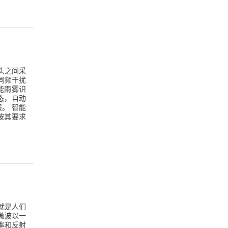
头之间采
同频干扰
能雨雾识
态，自动
。 智能
按其要求
就是人们
微波以一
率和反射