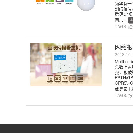
频率有一
到的信号
后确定视
间…...
TAGS:
红
网络报
2018-10
Multi
总数上达
强，被破
PSTN\
GPRS\
或是家电控
TAGS:
报