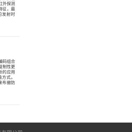
红外探测
特征，最
的发射时
，编码组合
复制性更
新的应用
传输方式。
P来布撤防