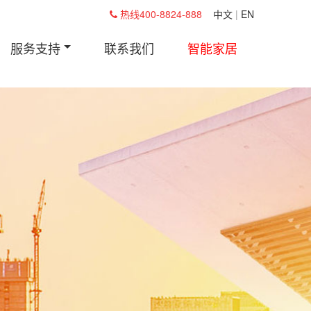
热线400-8824-888
中文
|
EN
服务支持
联系我们
智能家居