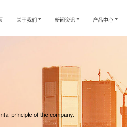
页
关于我们
新闻资讯
产品中心
ntal principle of the company.