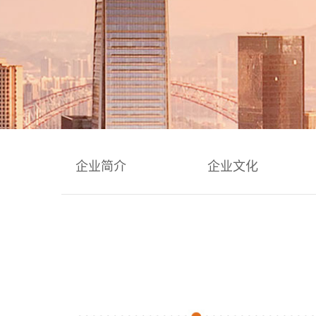
企业简介
企业文化